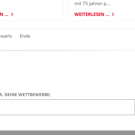
mit 75 Jahren p...
EN …
WEITERLESEN …
rwärts
Ende
A, DEINE WETTBEWERBE: