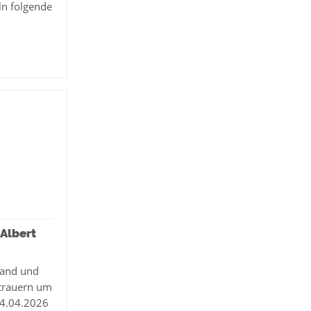
ln folgende
Albert
band und
 trauern um
14.04.2026