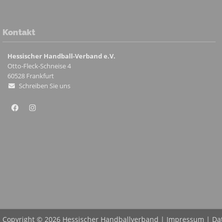
Kontakt
Hessischer Handball-Verband e.V.
Otto-Fleck-Schneise 4
60528
Frankfurt
Schreiben Sie uns
Copyright © 2026 Hessischer Handballverband |
Impressum
|
Da