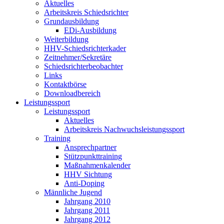
Aktuelles
Arbeitskreis Schiedsrichter
Grundausbildung
EDi-Ausbildung
Weiterbildung
HHV-Schiedsrichterkader
Zeitnehmer/Sekretäre
Schiedsrichterbeobachter
Links
Kontaktbörse
Downloadbereich
Leistungssport
Leistungssport
Aktuelles
Arbeitskreis Nachwuchsleistungssport
Training
Ansprechpartner
Stützpunkttraining
Maßnahmenkalender
HHV Sichtung
Anti-Doping
Männliche Jugend
Jahrgang 2010
Jahrgang 2011
Jahrgang 2012