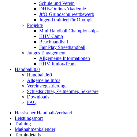
Schule und Verein
DHB-Online-Akademie
JtfO-Grundschulwettbewerb
Jugend trainiert für Olympia
Projekte
Mini Handball Championships
HHV Camp
Beachhandball
Fair Play Streethandball
Junges Engagement
Allgemeine Informationen
HHV Junior-Team
Handball360
Handball360
Allgemeine Infos
Vereinsregistrierung
Schiedsrichter, Zeitnehmer, Sekretäre
Downloads
FAQ
Hessischer Handball-Verband
Leistungssport
Training
Maßnahmenkalender
Termindetails