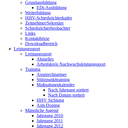
Grundausbildung
EDi-Ausbildung
Weiterbildung
HHV-Schiedsrichterkader
Zeitnehmer/Sekretäre
Schiedsrichterbeobachter
Links
Kontaktbörse
Downloadbereich
Leistungssport
Leistungssport
Aktuelles
Arbeitskreis Nachwuchsleistungssport
Training
Ansprechpartner
Stützpunkttraining
Maßnahmenkalender
Nach Jahrgang sortiert
Nach Datum sortiert
HHV Sichtung
Anti-Doping
Männliche Jugend
Jahrgang 2010
Jahrgang 2011
Jahrgang 2012