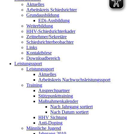
Aktuelles
Arbeitskreis Schiedsrichter
Grundausbildung
EDi-Ausbildung
Weiterbildung
HHV-Schiedsrichterkader
Zeitnehmer/Sekretäre
Schiedsrichterbeobachter
Links
Kontaktbörse
Downloadbereich
Leistungssport
Leistungssport
Aktuelles
Arbeitskreis Nachwuchsleistungssport
Training
Ansprechpartner
Stützpunkttraining
Maßnahmenkalender
Nach Jahrgang sortiert
Nach Datum sortiert
HHV Sichtung
Anti-Doping
Männliche Jugend
Jahrgang 2010