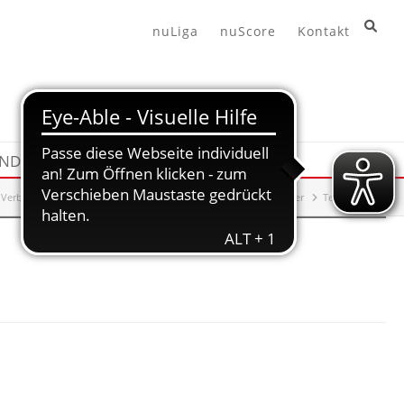
nuLiga
nuScore
Kontakt
END
HANDBALL360
-Verband
Leistungssport
Training
Maßnahmenkalender
Termindetails