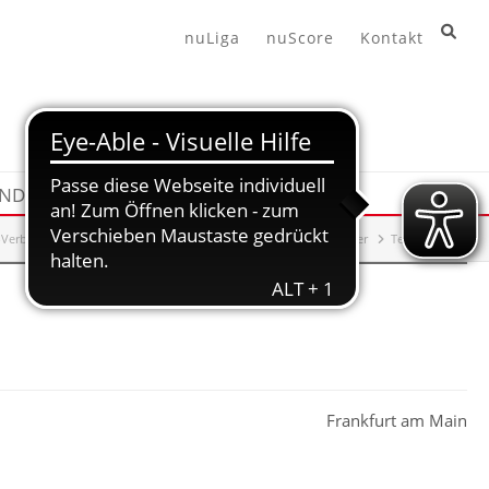
nuLiga
nuScore
Kontakt
END
HANDBALL360
-Verband
Leistungssport
Training
Maßnahmenkalender
Termindetails
Frankfurt am Main