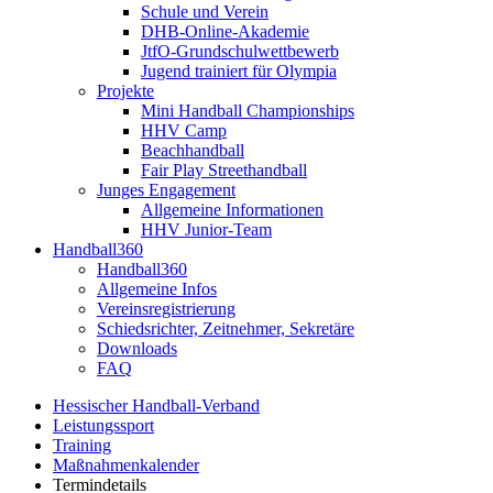
Schule und Verein
DHB-Online-Akademie
JtfO-Grundschulwettbewerb
Jugend trainiert für Olympia
Projekte
Mini Handball Championships
HHV Camp
Beachhandball
Fair Play Streethandball
Junges Engagement
Allgemeine Informationen
HHV Junior-Team
Handball360
Handball360
Allgemeine Infos
Vereinsregistrierung
Schiedsrichter, Zeitnehmer, Sekretäre
Downloads
FAQ
Hessischer Handball-Verband
Leistungssport
Training
Maßnahmenkalender
Termindetails