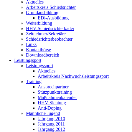
Aktuelles
Arbeitskreis Schiedsrichter
Grundausbildung
EDi-Ausbildung
Weiterbildung
HHV-Schiedsrichterkader
Zeitnehmer/Sekretäre
Schiedsrichterbeobachter
Links
Kontaktbörse
Downloadbereich
Leistungssport
Leistungssport
Aktuelles
Arbeitskreis Nachwuchsleistungssport
Training
Ansprechpartner
Stützpunkttraining
Maßnahmenkalender
HHV Sichtung
Anti-Doping
Männliche Jugend
Jahrgang 2010
Jahrgang 2011
Jahrgang 2012