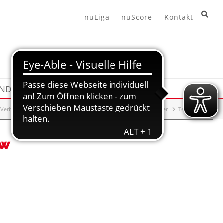
nuLiga
nuScore
Kontakt
END
HANDBALL360
-Verband
Leistungssport
Training
Maßnahmenkalender
Termindetails
/w