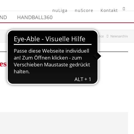
nuLiga
nuScore
Kontakt
END
HANDBALL360
Hessischer Handball-Verband
Verband
Service
Newsarchiv
es