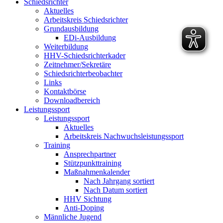
Schiedsrichter
Aktuelles
Arbeitskreis Schiedsrichter
Grundausbildung
EDi-Ausbildung
Weiterbildung
HHV-Schiedsrichterkader
Zeitnehmer/Sekretäre
Schiedsrichterbeobachter
Links
Kontaktbörse
Downloadbereich
Leistungssport
Leistungssport
Aktuelles
Arbeitskreis Nachwuchsleistungssport
Training
Ansprechpartner
Stützpunkttraining
Maßnahmenkalender
Nach Jahrgang sortiert
Nach Datum sortiert
HHV Sichtung
Anti-Doping
Männliche Jugend