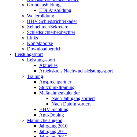
Grundausbildung
EDi-Ausbildung
Weiterbildung
HHV-Schiedsrichterkader
Zeitnehmer/Sekretäre
Schiedsrichterbeobachter
Links
Kontaktbörse
Downloadbereich
Leistungssport
Leistungssport
Aktuelles
Arbeitskreis Nachwuchsleistungssport
Training
Ansprechpartner
Stützpunkttraining
Maßnahmenkalender
Nach Jahrgang sortiert
Nach Datum sortiert
HHV Sichtung
Anti-Doping
Männliche Jugend
Jahrgang 2010
Jahrgang 2011
Jahrgang 2012