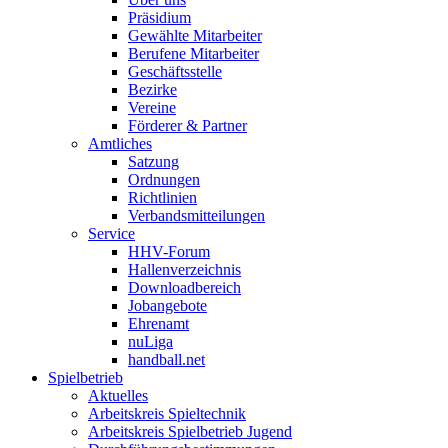
Präsidium
Gewählte Mitarbeiter
Berufene Mitarbeiter
Geschäftsstelle
Bezirke
Vereine
Förderer & Partner
Amtliches
Satzung
Ordnungen
Richtlinien
Verbandsmitteilungen
Service
HHV-Forum
Hallenverzeichnis
Downloadbereich
Jobangebote
Ehrenamt
nuLiga
handball.net
Spielbetrieb
Aktuelles
Arbeitskreis Spieltechnik
Arbeitskreis Spielbetrieb Jugend