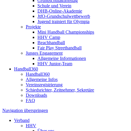
Grundschulaktionstag
Schule und Verein
DHB-Online-Akademie
JtfO-Grundschulwettbewerb
Jugend trainiert für Olympia
Projekte
Mini Handball Championships
HHV Camp
Beachhandball
Fair Play Streethandball
Junges Engagement
Allgemeine Informationen
HHV Junior-Team
Handball360
Handball360
Allgemeine Infos
Vereinsregistrierung
Schiedsrichter, Zeitnehmer, Sekretäre
Downloads
FAQ
Navigation überspringen
Verband
HHV
Über uns