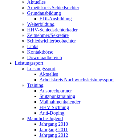
Aktuelles
Arbeitskreis Schiedsrichter
Grundausbildung
EDi-Ausbildung
Weiterbildung
HHV-Schiedsrichterkader
Zeitnehmer/Sekretäre
Schiedsrichterbeobachter
Links
Kontaktbörse
Downloadbereich
Leistungssport
Leistungssport
Aktuelles
Arbeitskreis Nachwuchsleistungssport
Training
Ansprechpartner
Stützpunkttraining
Maßnahmenkalender
HHV Sichtung
Anti-Doping
Männliche Jugend
Jahrgang 2010
Jahrgang 2011
Jahrgang 2012