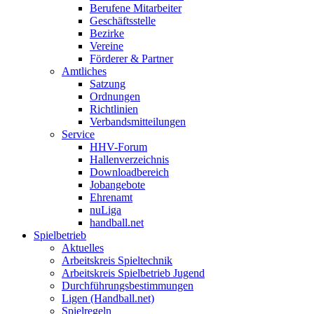
Berufene Mitarbeiter
Geschäftsstelle
Bezirke
Vereine
Förderer & Partner
Amtliches
Satzung
Ordnungen
Richtlinien
Verbandsmitteilungen
Service
HHV-Forum
Hallenverzeichnis
Downloadbereich
Jobangebote
Ehrenamt
nuLiga
handball.net
Spielbetrieb
Aktuelles
Arbeitskreis Spieltechnik
Arbeitskreis Spielbetrieb Jugend
Durchführungsbestimmungen
Ligen (Handball.net)
Spielregeln