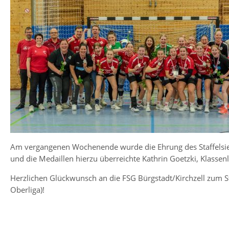
Am vergangenen Wochenende wurde die Ehrung des Staffelsi
und die Medaillen hierzu überreichte Kathrin Goetzki, Klassen
Herzlichen Glückwunsch an die FSG Bürgstadt/Kirchzell zum St
Oberliga)!