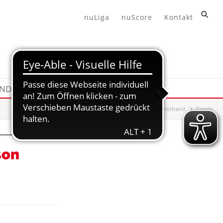
nuLiga
nuScore
Kontakt
END
HANDBALL360
Hessischer Handball-Verband
Details
son