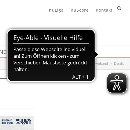
nuLiga
nuScore
Kontakt
END
HANDBALL360
Hessischer Handball-Verband
Details