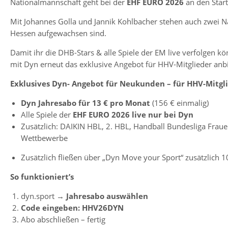
Nationalmannschaft geht bei der
EHF EURO 2026
an den Start
Mit Johannes Golla und Jannik Kohlbacher stehen auch zwei Nat
Hessen aufgewachsen sind.
Damit ihr die DHB-Stars & alle Spiele der EM live verfolgen 
mit Dyn erneut das exklusive Angebot für HHV-Mitglieder anb
Exklusives Dyn- Angebot für Neukunden – für HHV-Mitgl
Dyn Jahresabo für 13 € pro Monat
(156 € einmalig)
Alle Spiele der
EHF EURO 2026 live nur bei Dyn
Zusätzlich: DAIKIN HBL, 2. HBL, Handball Bundesliga Fraue
Wettbewerbe
Zusätzlich fließen über „Dyn Move your Sport“ zusätzlich 
So funktioniert’s
dyn.sport →
Jahresabo auswählen
Code eingeben: HHV26DYN
Abo abschließen – fertig